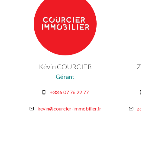
Kévin COURCIER
Z
Gérant
+33 6 07 76 22 77
kevin@courcier-immobilier.fr
z