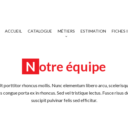
ACCUEIL
CATALOGUE
MÉTIERS
ESTIMATION
FICHES
Notre équipe
Ut porttitor rhoncus mollis. Nunc elementum libero arcu, scelerisqu
s congue porta ex in rhoncus. Sed vel tristique lectus. Fusce risus d
suscipit pulvinar felis sed efficitur.