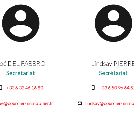
oé DEL FABBRO
Lindsay PIERR
Secrétariat
Secrétariat
+33 6 33 46 16 80
+33 6 50 96 64 5
oe@courcier-immobilier.fr
lindsay@courcier-immob