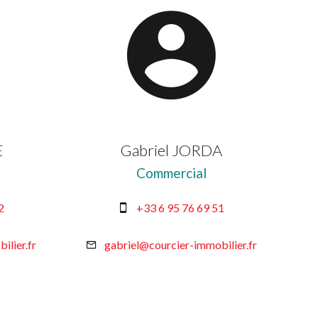
E
Gabriel JORDA
Commercial
2
+33 6 95 76 69 51
ilier.fr
gabriel@courcier-immobilier.fr