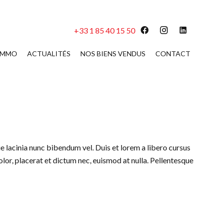
+33 1 85 40 15 50
 IMMO
ACTUALITÉS
NOS BIENS VENDUS
CONTACT
e lacinia nunc bibendum vel. Duis et lorem a libero cursus
olor, placerat et dictum nec, euismod at nulla. Pellentesque