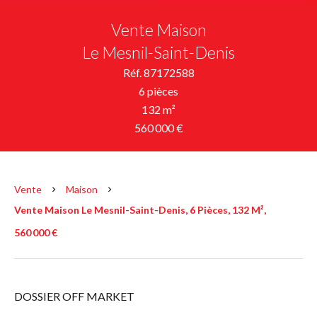
Vente Maison
Le Mesnil-Saint-Denis
Réf. 87172588
6 pièces
132 m²
560 000 €
Vente
Maison
Vente Maison Le Mesnil-Saint-Denis, 6 Pièces, 132 M²,
560 000 €
DOSSIER OFF MARKET