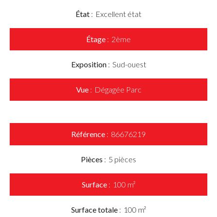
État
Excellent état
Étage
2ème
Exposition
Sud-ouest
Vue
Dégagée Parc
Référence
86676219
Pièces
5 pièces
Surface
100 m²
Surface totale
100 m²