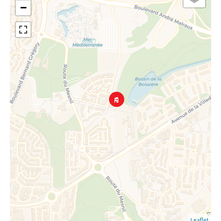
−
Leaflet