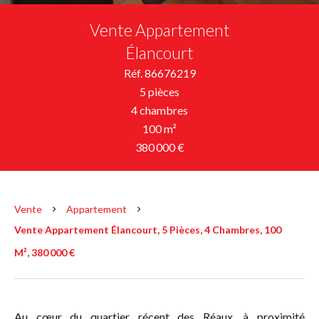
Vente Appartement
Élancourt
Réf. 86676219
5 pièces
4 chambres
100 m²
380 000 €
Vente
Appartement
Vente Appartement Élancourt, 5 Pièces, 4 Chambres, 100
M², 380 000 €
Au cœur du quartier récent des Réaux, à proximité