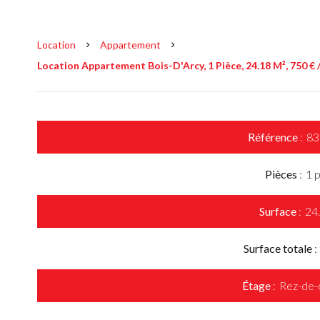
Location
Appartement
Location Appartement Bois-D'Arcy, 1 Pièce, 24.18 M², 750 €
Référence
83
Pièces
1 
Surface
24
Surface totale
Étage
Rez-de-