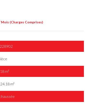
 / Mois (Charges Comprises)
228902
pièce
.18 m²
24.18 m²
chaussée