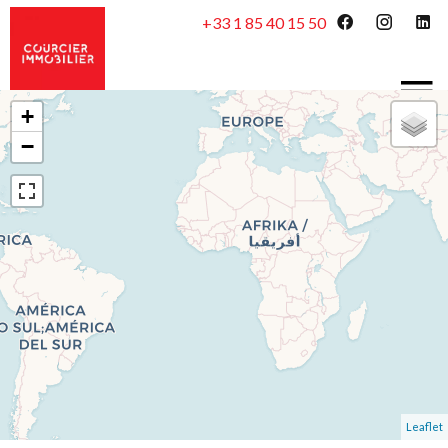
+33 1 85 40 15 50
+
−
Leaflet