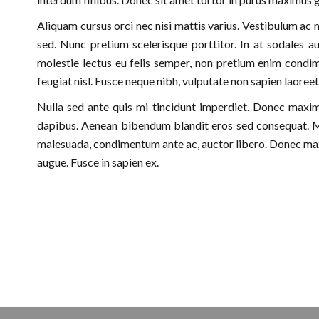
Aliquam cursus orci nec nisi mattis varius. Vestibulum ac 
sed. Nunc pretium scelerisque porttitor. In at sodales a
molestie lectus eu felis semper, non pretium enim condime
feugiat nisl. Fusce neque nibh, vulputate non sapien laore
Nulla sed ante quis mi tincidunt imperdiet. Donec maximu
dapibus. Aenean bibendum blandit eros sed consequat. Mor
malesuada, condimentum ante ac, auctor libero. Donec max
augue. Fusce in sapien ex.