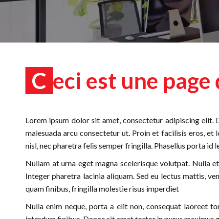
Ceci est une page
Lorem ipsum dolor sit amet, consectetur adipiscing elit. D
malesuada arcu consectetur ut. Proin et facilisis eros, et 
nisl, nec pharetra felis semper fringilla. Phasellus porta id l
Nullam at urna eget magna scelerisque volutpat. Nulla et
Integer pharetra lacinia aliquam. Sed eu lectus mattis, v
quam finibus, fringilla molestie risus imperdiet
Nulla enim neque, porta a elit non, consequat laoreet t
interdum finibus. Donec sit amet tortor in purus maximus g