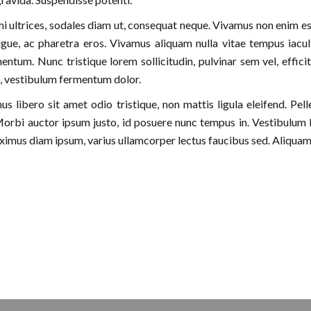
mi ultrices, sodales diam ut, consequat neque. Vivamus non enim est
ugue, ac pharetra eros. Vivamus aliquam nulla vitae tempus iaculi
ntum. Nunc tristique lorem sollicitudin, pulvinar sem vel, effic
et, vestibulum fermentum dolor.
s libero sit amet odio tristique, non mattis ligula eleifend. Pel
bi auctor ipsum justo, id posuere nunc tempus in. Vestibulum luct
imus diam ipsum, varius ullamcorper lectus faucibus sed. Aliquam 