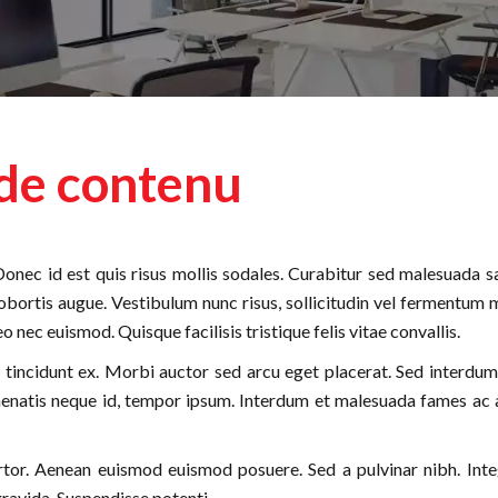
 de contenu
onec id est quis risus mollis sodales. Curabitur sed malesuada sa
lobortis augue. Vestibulum nunc risus, sollicitudin vel fermentum 
eo nec euismod. Quisque facilisis tristique felis vitae convallis.
 tincidunt ex. Morbi auctor sed arcu eget placerat. Sed interdum
enenatis neque id, tempor ipsum. Interdum et malesuada fames ac an
ortor. Aenean euismod euismod posuere. Sed a pulvinar nibh. Int
ravida. Suspendisse potenti.